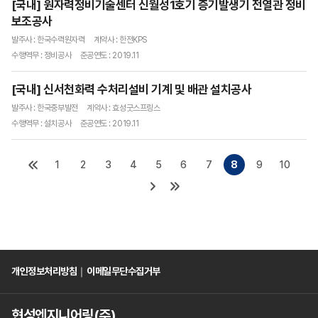
[국내] 원자력정비기술센터 신월성1호기 증기발생기 전열관 정비
보조공사
발주사 : 한국수력원자력
계약사 : 한전KPS
수행역무 : 정비공사
준공연도 : 2019.11
[국내] 신서천화력 수처리설비 기계 및 배관 설치공사
발주사 : 한국중부발전
계약사 : 효성굿스프링스
수행역무 : 설치공사
준공연도 : 2019.11
1
2
3
4
5
6
7
8
9
10
개인정보처리방침
｜
이메일무단수집거부
현성엔지니어링(주)