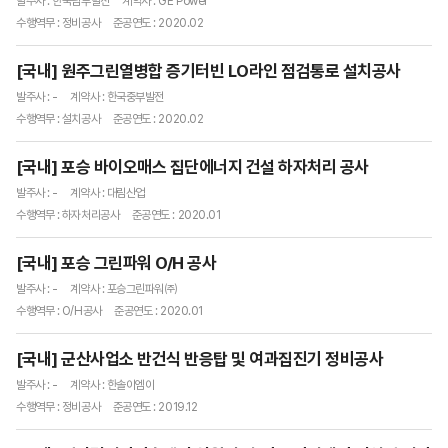
발주사 : 한국남부발전
계약사 : GE Power
수행역무 : 정비공사
준공연도 : 2020.02
[국내] 원주그린열병합 증기터빈 LO라인 점검통로 설치공사
발주사 : -
계약사 : 한국중부발전
수행역무 : 설치공사
준공연도 : 2020.02
[국내] 포승 바이오매스 집단에너지 건설 하자처리 공사
발주사 : -
계약사 : 대림산업
수행역무 : 하자처리공사
준공연도 : 2020.01
[국내] 포승 그린파워 O/H 공사
발주사 : -
계약사 : 포승그린파워㈜
수행역무 : O/H공사
준공연도 : 2020.01
[국내] 군산사업소 반건식 반응탑 및 여과집진기 정비공사
발주사 : -
계약사 : 한솔이엠이
수행역무 : 정비공사
준공연도 : 2019.12